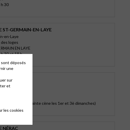
 h 30
E ST-GERMAIN-EN-LAYE
in-en-Laye
 des loges
ERMAIN EN LAYE
h 30 et 18 h
es sont déposés
rnir une
’AGEN
uer sur
ter et
tor Hugo
N
anches à 10h30 (sainte cène les 1er et 3è dimanches)
r les cookies
E NÉRAC