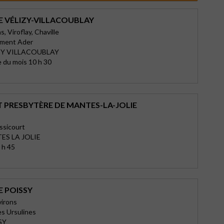
E VÉLIZY-VILLACOUBLAY
, Viroflay, Chaville
lément Ader
ZY VILLACOUBLAY
 du mois 10 h 30
T PRESBYTÈRE DE MANTES-LA-JOLIE
ssicourt
ES LA JOLIE
 h 45
E POISSY
virons
s Ursulines
SY