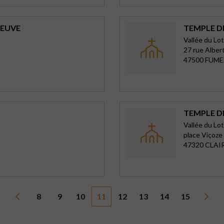
NEUVE
TEMPLE D
Vallée du Lot
27 rue Albe
47500 FUME
TEMPLE D
Vallée du Lot
place Viçoze
47320 CLAI
8
9
10
11
12
13
14
15