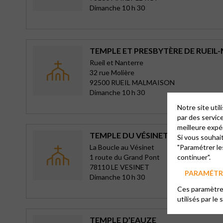
Dimanche 10 h 30
TEMPLE ET PRESBYTÈRE DE RUEI
Rueil et Nanterre
32 rue Molière
92500 RUEIL MALMAISON
Dimanche 10 h 30
Notre site uti
par des servic
meilleure expé
TEMPLE DU VÉSINET
Si vous souhai
La Boucle au Vésinet
"Paramétrer le
1 route du Grand Pont
continuer".
78110 LE VESINET
PARAMÉTRE
Dimanche 10 h 30
Ces paramètres
utilisés par le 
TEMPLE D’EAUZE