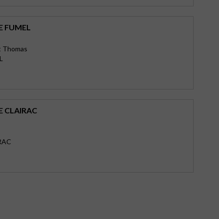
E FUMEL
rt Thomas
L
E CLAIRAC
RAC