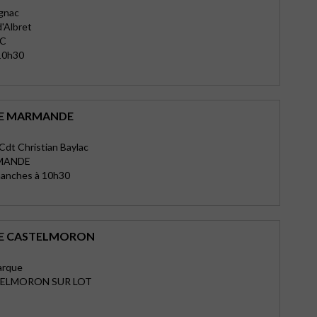
gnac
d'Albret
AC
10h30
DE MARMANDE
Cdt Christian Baylac
MANDE
manches à 10h30
DE CASTELMORON
arque
TELMORON SUR LOT