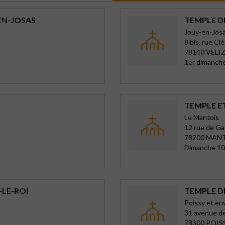
EN-JOSAS
TEMPLE D
Jouy-en-Josas
8 bis, rue C
78140 VELI
1er dimanche
TEMPLE E
Le Mantois
12 rue de Ga
78200 MANT
Dimanche 10
-LE-ROI
TEMPLE D
Poissy et en
31 avenue de
78300 POIS