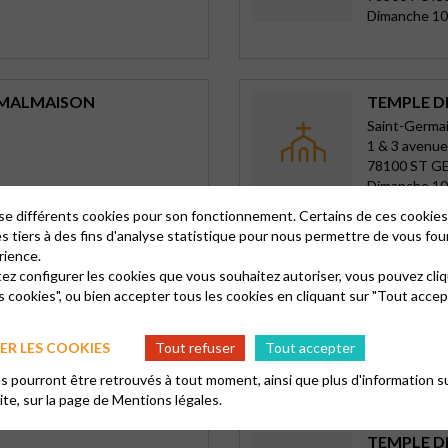
Dimanche 10
L-MALMAISON
TEMPLE D
Saint-Germa
1 & 3 avenue
78100 ST G
Dimanche 10 
lise différents cookies pour son fonctionnement. Certains de ces cooki
es tiers à des fins d'analyse statistique pour nous permettre de vous fou
rience.
TEMPLE D
tez configurer les cookies que vous souhaitez autoriser, vous pouvez cliq
s cookies", ou bien accepter tous les cookies en cliquant sur "Tout accep
Agen
18 cours Vic
47000 AGE
R LES COOKIES
Tout refuser
Tout accepter
Tous les dim
 pourront être retrouvés à tout moment, ainsi que plus d'information su
site, sur la page de
Mentions légales.
TEMPLE D