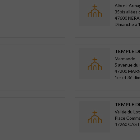
Albret-Arma
35bis allées 
47600 NER
Dimanche à 
TEMPLE 
Marmande
5 avenue du 
47200 MAR
1er et 3è di
TEMPLE 
Vallée du Lot
Place Comm
47260 CAS